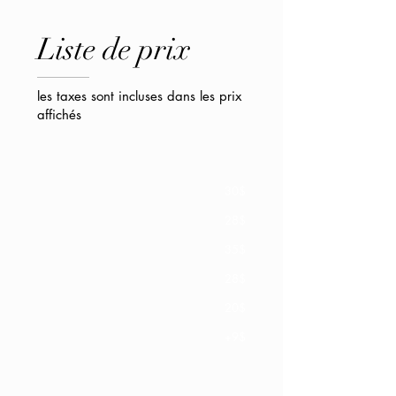
Liste de prix
les taxes sont incluses dans les prix
affichés
Coupe adulte régulière
30$
Clipper seulement
28$
Coupe adulte spécialisée (shaver)
35$
Coupe 0 à 11 ans
28$
Taillage de la barbe
20$
Coupe adulte + barbe
+9$
* ex
tra sur les barbes sculptée de 5
$