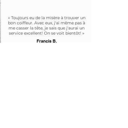
« Toujours eu de la misère à trouver un
bon coiffeur. Avec eux, j'ai même pas à
me casser la tête, je sais que j'aurai un
service excellent! On se voit bientôt! »
Françis B.
Coiffure pour homme
sans rendez-vous
Heures d'ouverture
Lundi 7h30 - 17h30
Mardi 7h30 - 17h30