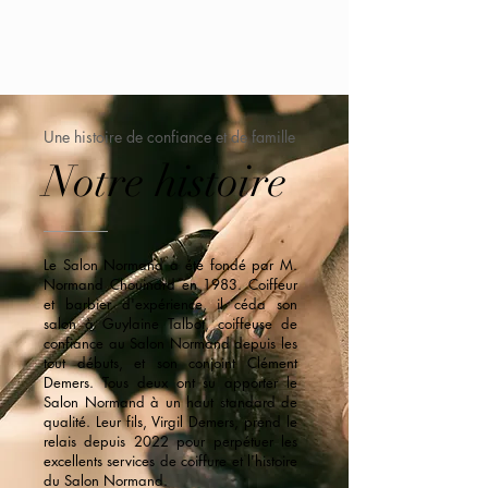
* a
jout d'un shampoing
5$
Une histoire de confiance et de famille
Notre histoire
Le Salon Normand a été fondé par M.
Normand Chouinard en 1983. Coiffeur
et barbier d'expérience, il céda son
salon à Guylaine Talbot, coiffeuse de
confiance au Salon Normand depuis les
tout débuts, et son conjoint Clément
Demers. Tous deux ont su apporter le
Salon Normand à un haut standard de
qualité. Leur fils, Virgil Demers, prend le
relais depuis 2022 pour perpétuer les
excellents services de coiffure et l'histoire
du Salon Normand.